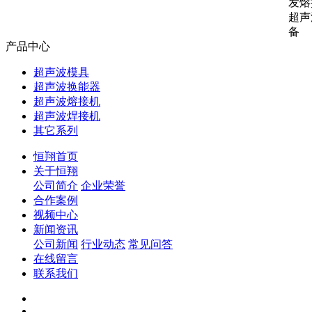
发熔
超声
备
产品中心
超声波模具
超声波换能器
超声波熔接机
超声波焊接机
其它系列
恒翔首页
关于恒翔
公司简介
企业荣誉
合作案例
视频中心
新闻资讯
公司新闻
行业动态
常见问答
在线留言
联系我们