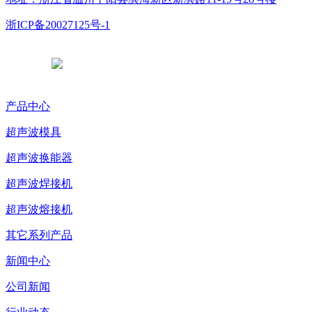
浙ICP备20027125号-1
浙公网安备 33038102331765号
产品中心
超声波模具
超声波换能器
超声波焊接机
超声波熔接机
其它系列产品
新闻中心
公司新闻