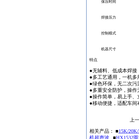
保压时间
焊接压力
控制模式
机器尺寸
特点
●无辅料、低成本焊接
●多工艺通用，一机多
●绿色环保，无二次污
●多重安全防护，操作
●操作简单，易上手、
●移动便捷，适配车间
上一
相关产品： ■
15K/20
机超声波
■
HX153