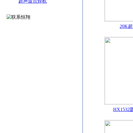
超声波点焊机
20K
HX153