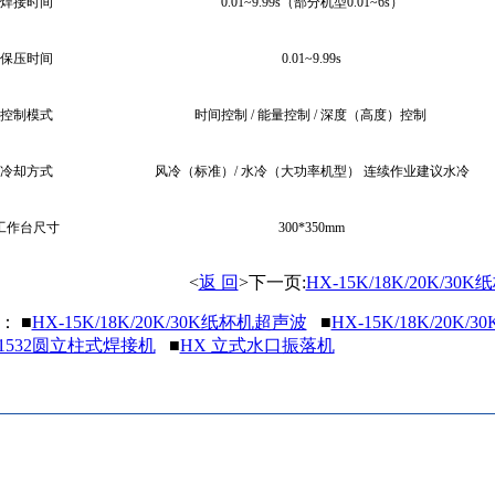
焊接时间
0.01~9.99s
（部分机型
0.01~6s
）
保压时间
0.01~9.99s
控制模式
时间控制
/
能量控制
/
深度（高度）控制
冷却方式
风冷（标准）
/
水冷（大功率机型）
连续作业建议水冷
工作台尺寸
300*350mm
<
返 回
>下一页:
HX-15K/18K/20K/3
： ■
HX-15K/18K/20K/30K纸杯机超声波
■
HX-15K/18K/20K
1532圆立柱式焊接机
■
HX 立式水口振落机