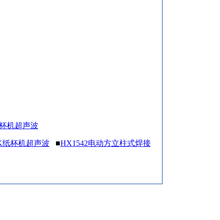
0K纸杯机超声波
/30K纸杯机超声波
■
HX1542电动方立柱式焊接