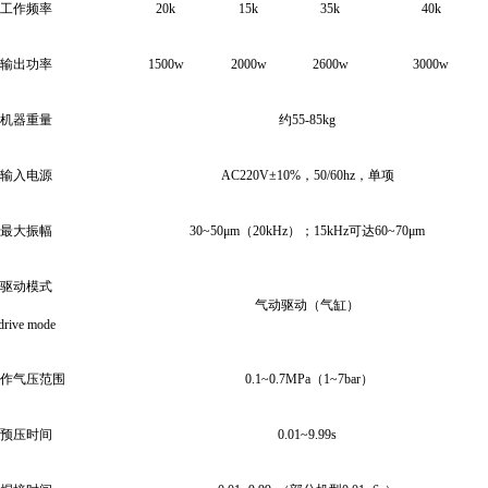
工作频率
20k
15k
35k
40k
输出功率
1500w
2000w
2600w
3000w
机器重量
约
55-85kg
输入电源
AC220V
±
10%
，
50/60hz
，单项
最大振幅
30~50μm
（
20kHz
）；
15kHz
可达
60~70μm
驱动模式
气动驱动（气缸）
drive mode
作气压范围
0.1~0.7MPa
（
1~7bar
）
预压时间
0.01~9.99s