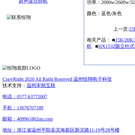
超声波点焊机
功率：2000w/2600w/32
颜色：蓝色/灰色
上一页:
1
相关产品： ■
15K/20
机
■
HX1532圆立柱
CopyRight 2020 All Right Reserved 温州恒翔电子科技
技术支持：
温州宋朝互联
电话：0577-63772007
手机：13676707189
邮箱：409961802qq.com
地址：浙江省温州平阳县滨海新区新滨路11-19号28号楼