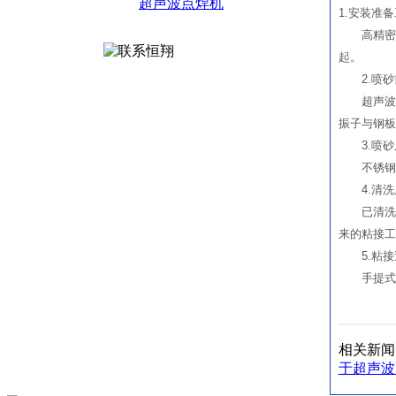
超声波点焊机
1.安装准
高精密塑
起。
2.喷砂
超声波清
振子与钢板
3.喷砂
不锈钢板
4.清洗
已清洗完
来的粘接工
5.粘接
手提式点
相关新
于超声波