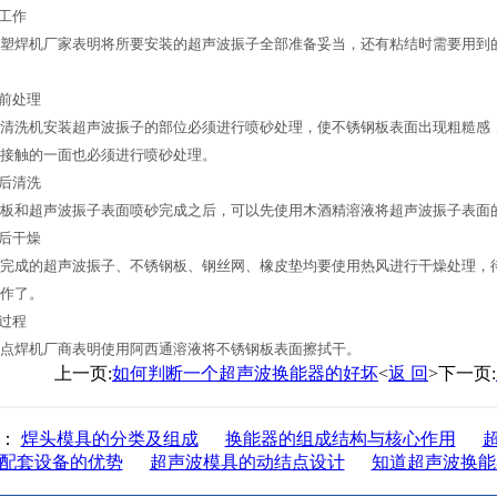
备工作
焊机厂家表明将所要安装的超声波振子全部准备妥当，还有粘结时需要用到的
前处理
洗机安装超声波振子的部位必须进行喷砂处理，使不锈钢板表面出现粗糙感，
接触的一面也必须进行喷砂处理。
后清洗
和超声波振子表面喷砂完成之后，可以先使用木酒精溶液将超声波振子表面的
后干燥
成的超声波振子、不锈钢板、钢丝网、橡皮垫均要使用热风进行干燥处理，待
作了。
过程
焊机厂商表明使用阿西通溶液将不锈钢板表面擦拭干。
上一页:
如何判断一个超声波换能器的好坏
<
返 回
>下一页:
闻：
焊头模具的分类及组成
换能器的组成结构与核心作用
配套设备的优势
超声波模具的动结点设计
知道超声波换能