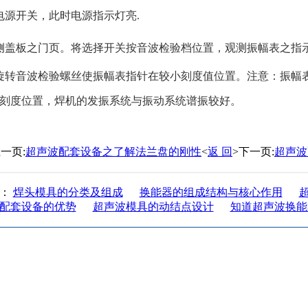
电源开关，此时电源指示灯亮.
侧盖板之门页。将选择开关按音波检验档位置，观测振幅表之指
旋转音波检验螺丝使振幅表指针在较小刻度值位置。注意：振幅表指
刻度位置，焊机的发振系统与振动系统谱振较好。
一页:
超声波配套设备之了解法兰盘的刚性
<
返 回
>下一页:
超声波
闻：
焊头模具的分类及组成
换能器的组成结构与核心作用
配套设备的优势
超声波模具的动结点设计
知道超声波换能