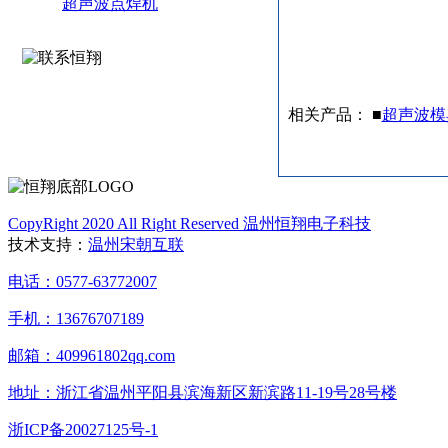
超声波点焊机
相关产品： ■
超声波模
CopyRight 2020 All Right Reserved 温州恒翔电子科技
技术支持：
温州宋朝互联
电话：0577-63772007
手机：13676707189
邮箱：409961802qq.com
地址：浙江省温州平阳县滨海新区新滨路11-19号28号楼
浙ICP备20027125号-1