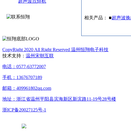
超声波点焊机
相关产品： ■
超声波换
CopyRight 2020 All Right Reserved 温州恒翔电子科技
技术支持：
温州宋朝互联
电话：0577-63772007
手机：13676707189
邮箱：409961802qq.com
地址：浙江省温州平阳县滨海新区新滨路11-19号28号楼
浙ICP备20027125号-1
浙公网安备 33038102331765号