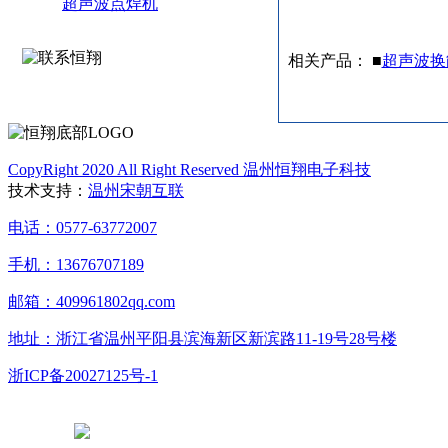
超声波点焊机
相关产品： ■
超声波换
CopyRight 2020 All Right Reserved 温州恒翔电子科技
技术支持：
温州宋朝互联
电话：0577-63772007
手机：13676707189
邮箱：409961802qq.com
地址：浙江省温州平阳县滨海新区新滨路11-19号28号楼
浙ICP备20027125号-1
浙公网安备 33038102331765号