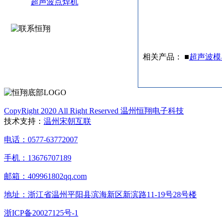
超声波点焊机
相关产品： ■
超声波模
CopyRight 2020 All Right Reserved 温州恒翔电子科技
技术支持：
温州宋朝互联
电话：0577-63772007
手机：13676707189
邮箱：409961802qq.com
地址：浙江省温州平阳县滨海新区新滨路11-19号28号楼
浙ICP备20027125号-1