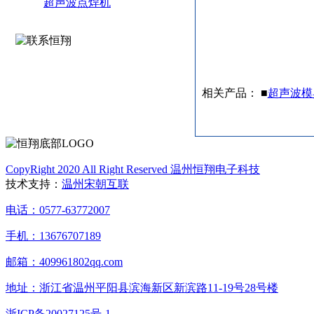
超声波点焊机
相关产品： ■
超声波模
CopyRight 2020 All Right Reserved 温州恒翔电子科技
技术支持：
温州宋朝互联
电话：0577-63772007
手机：13676707189
邮箱：409961802qq.com
地址：浙江省温州平阳县滨海新区新滨路11-19号28号楼
浙ICP备20027125号-1