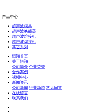
产品中心
超声波模具
超声波换能器
超声波熔接机
超声波焊接机
其它系列
恒翔首页
关于恒翔
公司简介
企业荣誉
合作案例
视频中心
新闻资讯
公司新闻
行业动态
常见问答
在线留言
联系我们