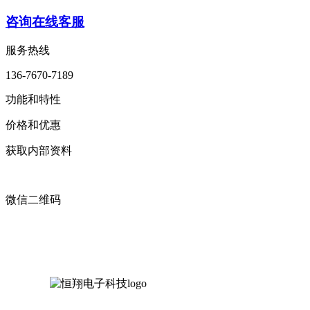
咨询在线客服
服务热线
136-7670-7189
功能和特性
价格和优惠
获取内部资料
微信二维码