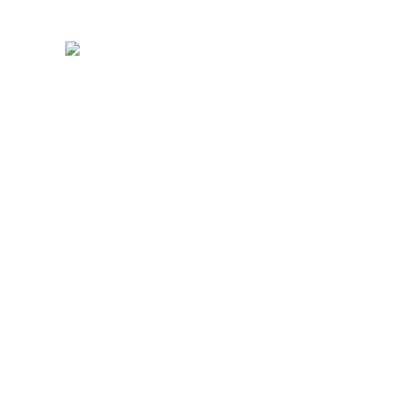
浙公网安备 33038102331765号