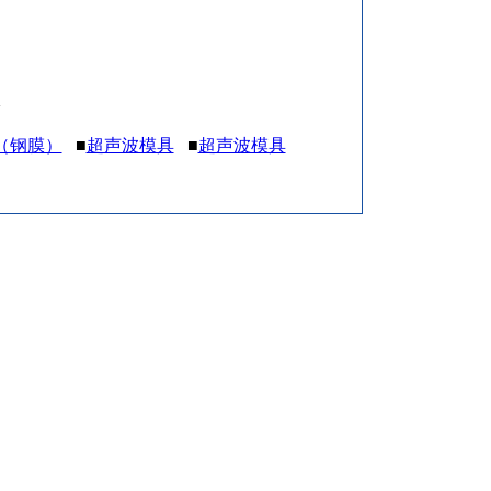
>
（钢膜）
■
超声波模具
■
超声波模具