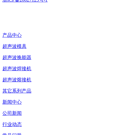
产品中心
超声波模具
超声波换能器
超声波焊接机
超声波熔接机
其它系列产品
新闻中心
公司新闻
行业动态